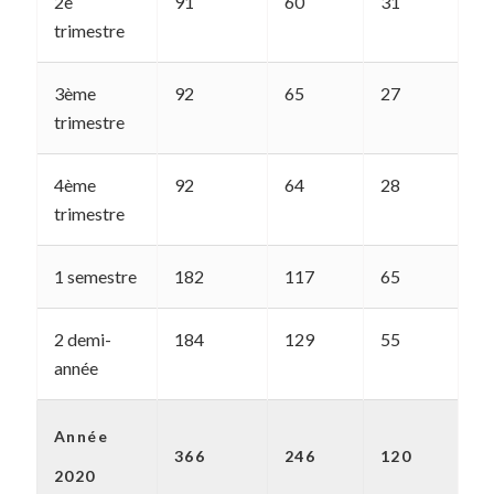
2e
91
60
31
4
trimestre
3ème
92
65
27
5
trimestre
4ème
92
64
28
5
trimestre
1 semestre
182
117
65
9
2 demi-
184
129
55
1
année
Année
366
246
120
1
2020