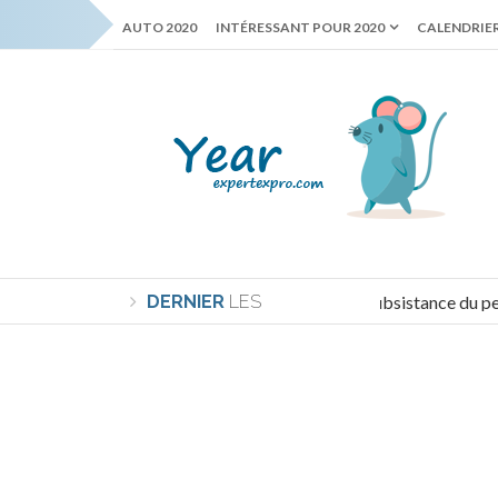
AUTO 2020
INTÉRESSANT POUR 2020
CALENDRIER
DERNIER
Le minimum de subsistance du pensi
LES
NOUVELLES