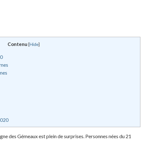
Contenu
[
Hide
]
20
mmes
mmes
2020
igne des Gémeaux est plein de surprises. Personnes nées du 21