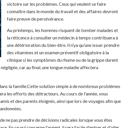
victoire sur les problèmes. Ceux qui veulent se faire
connaître dans le monde du travail et des affaires devront
faire preuve de persévérance.
Au printemps, les hommes risquent de tomber malades et
la réticence à consulter un médecin à temps contribuera à
une détérioration du bien-être. Il n’ya qu’une issue: prendre
des vitamines et un examen préventif obligatoire à la
clinique si les symptômes du rhume ou de la grippe durent
 négligée, car au final, une longue maladie affectera
x dans la famille.Cette solution simple à de nombreux problèmes
era les efforts des détracteurs. Au cours de l'année, vous
is et des parents éloignés, ainsi que lors de voyages afin que
abandonnées.
ant de ne pas prendre de décisions radicales lorsque vous êtes
ce. En ce qui concerne l'argent, il sera facile d'entrer et d'aller