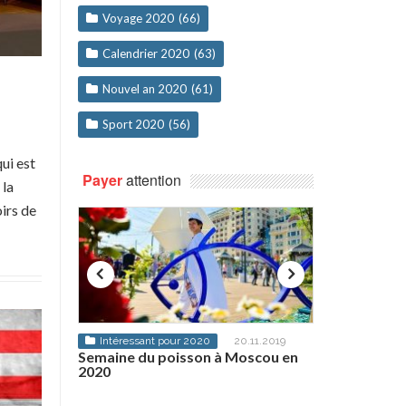
Voyage 2020
(66)
Calendrier 2020
(63)
Nouvel an 2020
(61)
Sport 2020
(56)
ui est
Payer
attention
 la
irs de
20
20.11.2019
Actualités 2020
28.11.2019
Auto 2
on à Moscou en
Le minimum vital du retraité pour
BMW Sér
2020