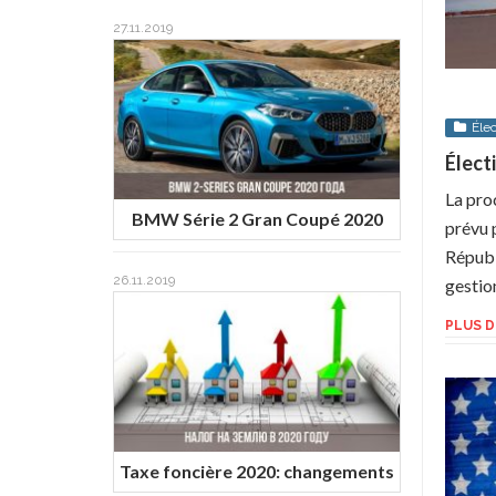
27.11.2019
Éle
Élect
La pro
BMW Série 2 Gran Coupé 2020
prévu p
Républ
26.11.2019
gestion 
PLUS D
Taxe foncière 2020: changements