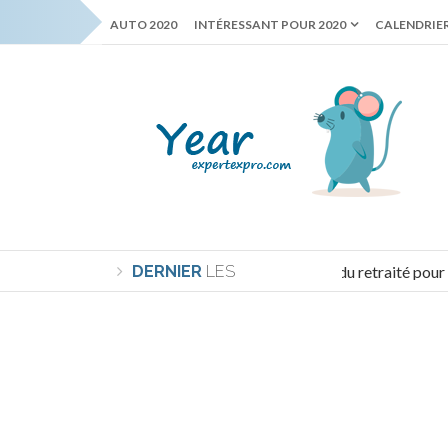
AUTO 2020
INTÉRESSANT POUR 2020
CALENDRIER
DERNIER
Le minimum vital du retraité pour 202
LES
NOUVELLES