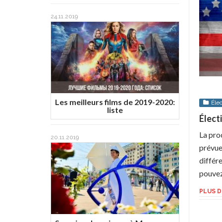
24.11.2019
Les meilleurs films de 2019-2020:
Éle
liste
Élect
La pro
20.11.2019
prévue
différe
pouvez 
PLUS D