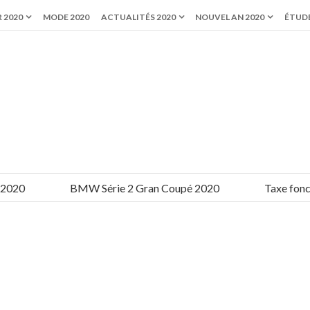
 2020
MODE 2020
ACTUALITÉS 2020
NOUVEL AN 2020
ÉTUDE
0
BMW Série 2 Gran Coupé 2020
Taxe foncièr