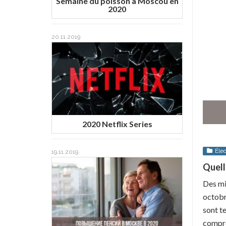
Semaine du poisson à Moscou en
2020
20.11.2019
2020 Netflix Series
Éle
19.11.2019
Quell
Des mi
octobre
sont te
compre