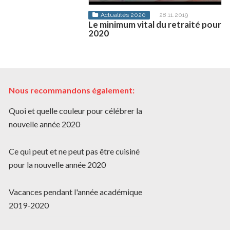
t pour 2020
20.11.2019
Actualités 2020
28.11.2019
 poisson à Moscou en
B
Le minimum vital du retraité pour
2020
Nous recommandons également:
Quoi et quelle couleur pour célébrer la
nouvelle année 2020
Ce qui peut et ne peut pas être cuisiné
pour la nouvelle année 2020
Vacances pendant l'année académique
2019-2020