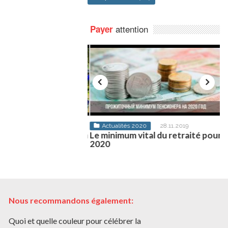
attention
Payer
t pour 2020
20.11.2019
Actualités 2020
28.11.2019
 poisson à Moscou en
Le minimum vital du retraité pour
B
2020
Nous recommandons également:
Quoi et quelle couleur pour célébrer la