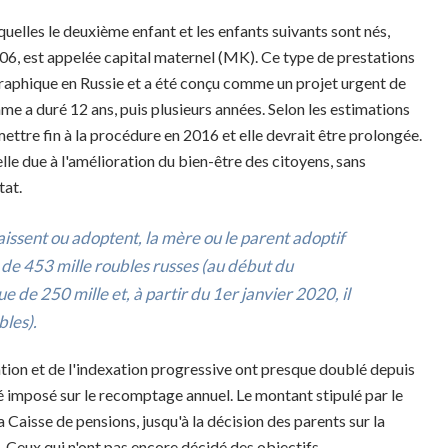
quelles le deuxième enfant et les enfants suivants sont nés,
06, est appelée capital maternel (MK). Ce type de prestations
graphique en Russie et a été conçu comme un projet urgent de
e a duré 12 ans, puis plusieurs années. Selon les estimations
mettre fin à la procédure en 2016 et elle devrait être prolongée.
le due à l'amélioration du bien-être des citoyens, sans
tat.
aissent ou adoptent, la mère ou le parent adoptif
 de 453 mille roubles russes (au début du
 de 250 mille et, à partir du 1er janvier 2020, il
bles).
lation et de l'indexation progressive ont presque doublé depuis
é imposé sur le recomptage annuel. Le montant stipulé par le
a Caisse de pensions, jusqu'à la décision des parents sur la
s. Ceux qui n'ont pas encore décidé des objectifs