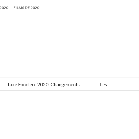
2020
FILMS DE 2020
xe Foncière 2020: Changements
Les meilleurs films de 2