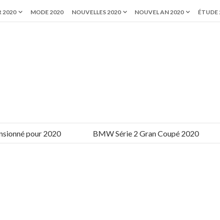
 2020
MODE 2020
NOUVELLES 2020
NOUVEL AN 2020
ÉTUDE 
né pour 2020
BMW Série 2 Gran Coupé 2020
Ta