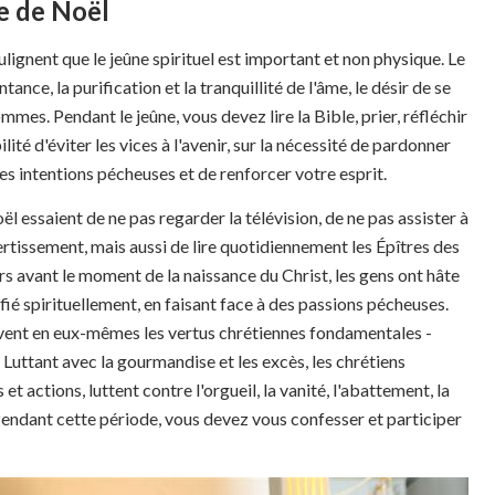
ne de Noël
ulignent que le jeûne spirituel est important et non physique. Le
ance, la purification et la tranquillité de l'âme, le désir de se
mes. Pendant le jeûne, vous devez lire la Bible, prier, réfléchir
ilité d'éviter les vices à l'avenir, sur la nécessité de pardonner
des intentions pécheuses et de renforcer votre esprit.
 essaient de ne pas regarder la télévision, de ne pas assister à
rtissement, mais aussi de lire quotidiennement les Épîtres des
urs avant le moment de la naissance du Christ, les gens ont hâte
ié spirituellement, en faisant face à des passions pécheuses.
tivent en eux-mêmes les vertus chrétiennes fondamentales -
 Luttant avec la gourmandise et les excès, les chrétiens
t actions, luttent contre l'orgueil, la vanité, l'abattement, la
n. Pendant cette période, vous devez vous confesser et participer