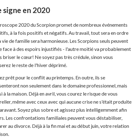
e signe en 2020
oroscope 2020 du Scorpion promet de nombreux événements
tifs, à la fois positifs et négatifs. Au travail, tout sera en ordre
la vie de famille sera harmonieuse. Les Scorpions seuls peuvent
e face à des espoirs injustifiés - l'autre moitié va probablement
s briser le cœur! Ne soyez pas très crédule, sinon vous
serez le reste de l'hiver déprimé.
z prêt pour le conflit au printemps. En outre, ils se
senteront non seulement dans le domaine professionnel, mais
i à la maison. Déjà en avril, vous courez le risque de vous
reller, même avec ceux avec qui aucune crise ne s'était produite
aravant. Soyez plus sobre et agissez plus intelligemment afin
s. Les confrontations familiales peuvent vous déstabiliser,
r au divorce. Déjà à la fin mai et au début juin, votre relation
ison.