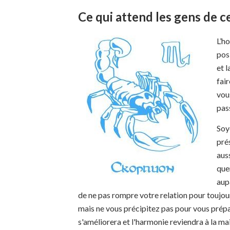
Ce qui attend les gens de c
L’h
posi
et 
fair
vou
pas
Soye
pré
auss
que
aup
de ne pas rompre votre relation pour toujour
mais ne vous précipitez pas pour vous prépare
s'améliorera et l'harmonie reviendra à la ma