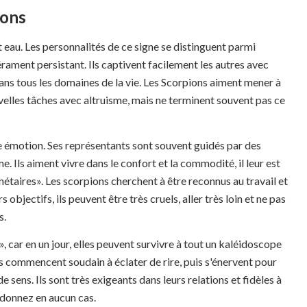
ions
 eau. Les personnalités de ce signe se distinguent parmi
érament persistant. Ils captivent facilement les autres avec
 dans tous les domaines de la vie. Les Scorpions aiment mener à
velles tâches avec altruisme, mais ne terminent souvent pas ce
te émotion. Ses représentants sont souvent guidés par des
. Ils aiment vivre dans le confort et la commodité, il leur est
étaires». Les scorpions cherchent à être reconnus au travail et
 objectifs, ils peuvent être très cruels, aller très loin et ne pas
s.
 car en un jour, elles peuvent survivre à tout un kaléidoscope
ls commencent soudain à éclater de rire, puis s'énervent pour
de sens. Ils sont très exigeants dans leurs relations et fidèles à
ardonnez en aucun cas.