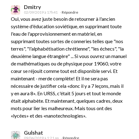
Dmitry
02/09/2019 à 17h41
-
Répondre
Oui, vous avez juste besoin de retourner à l'ancien
système d'éducation soviétique, en supprimant toute
l'eau de l'approvisionnement en matériel, en
supprimant toutes sortes de conneries telles que "nos
terres", "l'alphabétisation chrétienne", "les échecs", "la
deuxième langue étrangère" ... Si vous ouvrez un manuel
de mathématiques ou de physique pour 19060, votre
cœur se réjouit comme tout est disponible servi. Et
maintenant - merde complète! Et il ne sera pas
nécessaire de justifier cela «donc il y a 7 leçons, mais il
y en aura 8». En URSS, c'était 5 jours et tout le monde
était alphabète. Et maintenant, quelques cadres, deux
mots pour lier les malheureux. Mais tous ont des
«lycées» et des «nanotechnologies».
Gulshat
09/06/2019 à 1:21 pp
-
Répondre