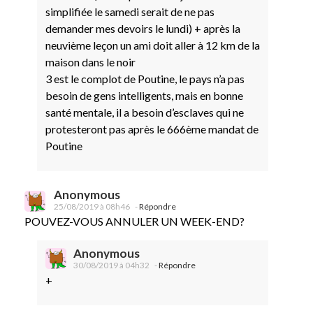
simplifiée le samedi serait de ne pas
demander mes devoirs le lundi) + après la
neuvième leçon un ami doit aller à 12 km de la
maison dans le noir
3 est le complot de Poutine, le pays n’a pas
besoin de gens intelligents, mais en bonne
santé mentale, il a besoin d’esclaves qui ne
protesteront pas après le 666ème mandat de
Poutine
Anonymous
25/08/2019 à 08h46
-
Répondre
POUVEZ-VOUS ANNULER UN WEEK-END?
Anonymous
30/08/2019 à 04h32
-
Répondre
+